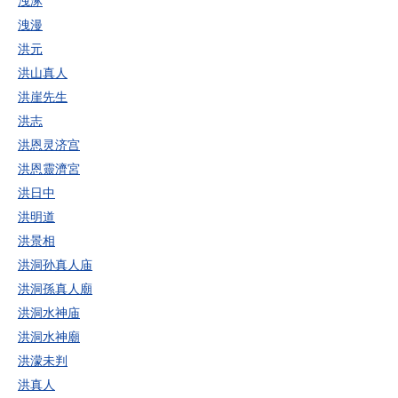
洩涿
洩漫
洪元
洪山真人
洪崖先生
洪志
洪恩灵济宫
洪恩靈濟宮
洪日中
洪明道
洪景相
洪洞孙真人庙
洪洞孫真人廟
洪洞水神庙
洪洞水神廟
洪濛未判
洪真人