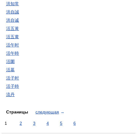
洪知常
洪自誠
洪自诚
活五黃
活五黄
活午时
活午時
活圜
活墓
活子时
活子時
流丹
Страницы
следующая
→
1
2
3
4
5
6